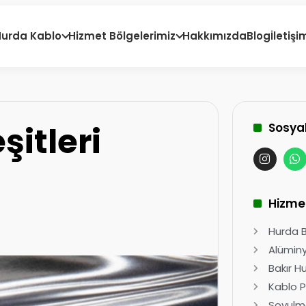
Hurda Kablo
Hizmet Bölgelerimiz
Hakkımızda
Blog
İletişi
itleri
Sosya
Hizme
Hurda Ba
Alüminy
Bakır H
Kablo P
Soyulma