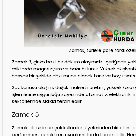
Zamak, türlere göre farklı özelli
Zamak 3, çinko bazlı bir döküm alaşımıdır. İçeriğinde ya
miktarda magnezyum ve bakır bulunur. Yüksek akışkanlık öz
hassas bir şekilde dökümüne olanak tanır ve boyutsal st
Söz konusu alaşım; düşük maliyetli üretim, yüksek koro
işlemlerine uygunluğu sayesinde otomotiv, elektronik, 
sektörlerinde sıklıkla tercih edilir.
Zamak 5
Zamak ailesinin en çok kullanılan üyelerinden biri olan a
performansı gerektiren uygulamalarda tercih edilir. Hem 