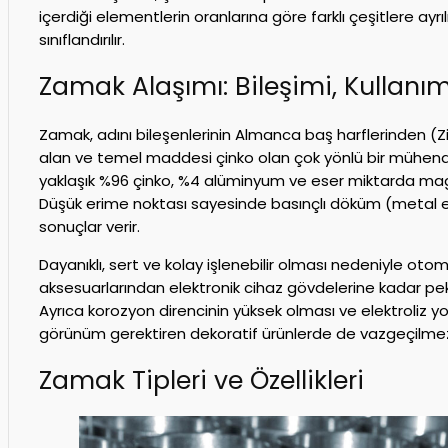
içerdiği elementlerin oranlarına göre farklı çeşitlere ayrılır
sınıflandırılır.
Zamak Alaşımı: Bileşimi, Kullanı
Zamak, adını bileşenlerinin Almanca baş harflerinden (
alan ve temel maddesi çinko olan çok yönlü bir mühendis
yaklaşık %96 çinko, %4 alüminyum ve eser miktarda magne
Düşük erime noktası sayesinde basınçlı döküm (metal 
sonuçlar verir.
Dayanıklı, sert ve kolay işlenebilir olması nedeniyle oto
aksesuarlarından elektronik cihaz gövdelerine kadar pek 
Ayrıca korozyon direncinin yüksek olması ve elektroliz y
görünüm gerektiren dekoratif ürünlerde de vazgeçilmez
Zamak Tipleri ve Özellikleri