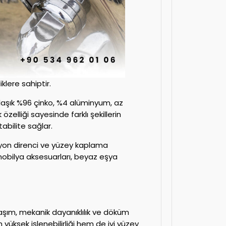
klere sahiptir.
klaşık %96 çinko, %4 alüminyum, az
elliği sayesinde farklı şekillerin
abilite sağlar.
zyon direnci ve yüzey kaplama
mobilya aksesuarları, beyaz eşya
laşım, mekanik dayanıklılık ve döküm
yüksek işlenebilirliği hem de iyi yüzey