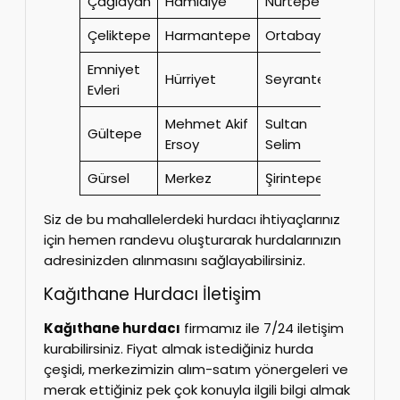
Çağlayan
Hamidiye
Nurtepe
Talat
Çeliktepe
Harmantepe
Ortabayır
Telsizl
Emniyet
Yahya
Hürriyet
Seyrantepe
Evleri
Kemal
Mehmet Akif
Sultan
Gültepe
Yeşilc
Ersoy
Selim
Gürsel
Merkez
Şirintepe
–
Siz de bu mahallelerdeki hurdacı ihtiyaçlarınız
için hemen randevu oluşturarak hurdalarınızın
adresinizden alınmasını sağlayabilirsiniz.
Kağıthane Hurdacı İletişim
Kağıthane hurdacı
firmamız ile 7/24 iletişim
kurabilirsiniz. Fiyat almak istediğiniz hurda
çeşidi, merkezimizin alım-satım yönergeleri ve
merak ettiğiniz pek çok konuyla ilgili bilgi almak