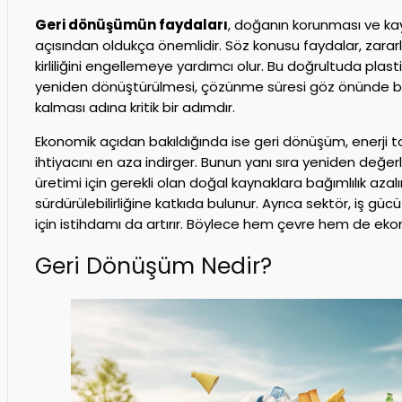
Geri dönüşümün faydaları
, doğanın korunması ve kayn
açısından oldukça önemlidir. Söz konusu faydalar, zarar
kirliliğini engellemeye yardımcı olur. Bu doğrultuda pla
yeniden dönüştürülmesi, çözünme süresi göz önünde 
kalması adına kritik bir adımdır.
Ekonomik açıdan bakıldığında ise geri dönüşüm, enerji
ihtiyacını en aza indirger. Bunun yanı sıra yeniden değe
üretimi için gerekli olan doğal kaynaklara bağımlılık aza
sürdürülebilirliğine katkıda bulunur. Ayrıca sektör, iş g
için istihdamı da artırır. Böylece hem çevre hem de ekon
Geri Dönüşüm Nedir?