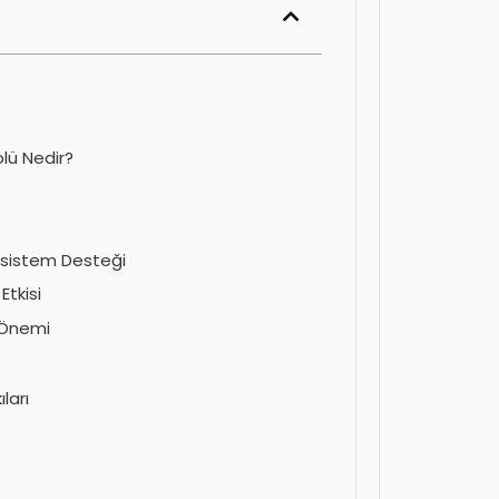
olü Nedir?
osistem Desteği
Etkisi
 Önemi
ları