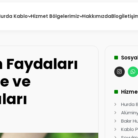
Hurda Kablo
Hizmet Bölgelerimiz
Hakkımızda
Blog
İletişi
 Faydaları
Sosya
e ve
Hizme
ları
Hurda Ba
Alüminy
Bakır H
Kablo P
Soyulma