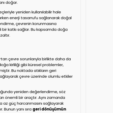
anı doğar.
leriyle yeniden kullanılabilir hale
alırken enerji tasarrufu sağlanarak doğal
erlendirme, çevrenin korunmasına
 bir katkı sağlar. Bu kapsamda doğa
altır.
n çevre sorunlarıyla birlikte daha da
oğa kirliliği gibi küresel problemler,
iştir. Bu noktada atıkların geri
sağlayarak çevre üzerinde olumlu etkiler
lduğunda yeniden değerlendirme, söz
an önemli bir araçtır. Aynı zamanda
 daha az güç harcanmasını sağlayarak
tır. Bunun yanı sıra
geri dönüşümün