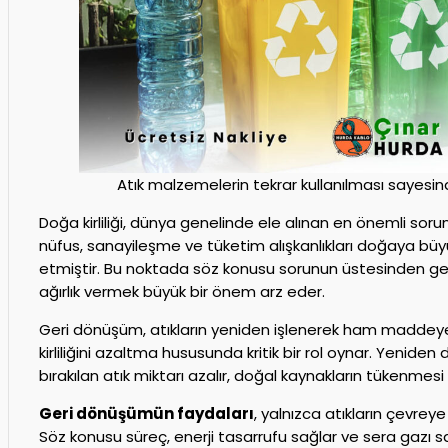
Atık malzemelerin tekrar kullanılması sayesinde
Doğa kirliliği, dünya genelinde ele alınan en önemli soru
nüfus, sanayileşme ve tüketim alışkanlıkları doğaya büy
etmiştir. Bu noktada söz konusu sorunun üstesinden ge
ağırlık vermek büyük bir önem arz eder.
Geri dönüşüm, atıkların yeniden işlenerek ham maddeye
kirliliğini azaltma hususunda kritik bir rol oynar. Yeni
bırakılan atık miktarı azalır, doğal kaynakların tükenmes
Geri dönüşümün faydaları
, yalnızca atıkların çevreye 
Söz konusu süreç, enerji tasarrufu sağlar ve sera gazı s