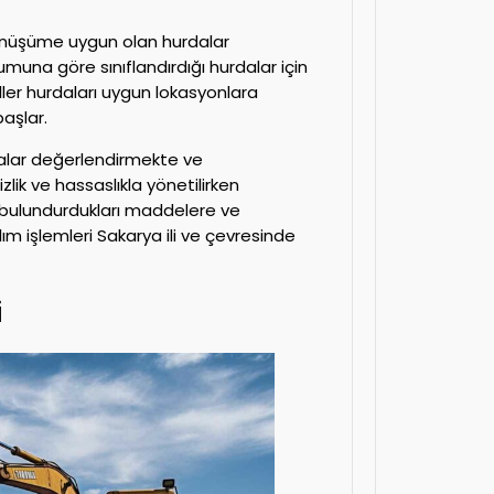
dönüşüme uygun olan hurdalar
rumuna göre sınıflandırdığı hurdalar için
ller hurdaları uygun lokasyonlara
aşlar.
malar değerlendirmekte ve
zlik ve hassaslıkla yönetilirken
e bulundurdukları maddelere ve
m işlemleri Sakarya ili ve çevresinde
i