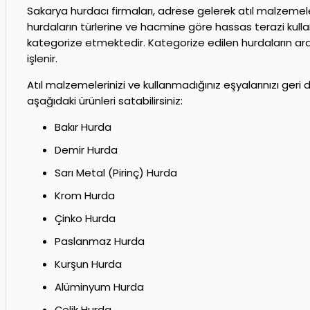
Sakarya hurdacı firmaları, adrese gelerek atıl malzemele
hurdaların türlerine ve hacmine göre hassas terazi kull
kategorize etmektedir. Kategorize edilen hurdaların aras
işlenir.
Atıl malzemelerinizi ve kullanmadığınız eşyalarınızı ger
aşağıdaki ürünleri satabilirsiniz:
Bakır Hurda
Demir Hurda
Sarı Metal (Pirinç) Hurda
Krom Hurda
Çinko Hurda
Paslanmaz Hurda
Kurşun Hurda
Alüminyum Hurda
Çelik Hurda