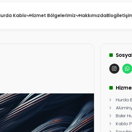
Hurda Kablo
Hizmet Bölgelerimiz
Hakkımızda
Blog
İletişi
ı
Sosya
Hizme
Hurda Ba
Alüminy
Bakır H
Kablo P
Soyulma