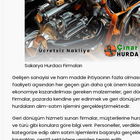
Sakarya Hurdacı Firmaları
Gelişen sanayisi ve ham madde ihtiyacının fazla olmas
faaliyeti açısından her geçen gün daha çok önem kaz
ekonomiye kazandırılması gereken malzemeler, geri dön
Firmalar, pazarda kendine yer edinmek ve geri dönüşüm 
hurdaların alım-satım işlemini gerçekleştirmektedir.
Geri dönüşüm hizmeti sunan firmalar, müşterilerine hurda
ve türü gibi konulara göre bilgi verir. Personeller, verdikleri
kategorize edip alım satım işlemlerini başarıyla gerçek
kaynakları, çeşitli sektörlere yeniden temin edilir.