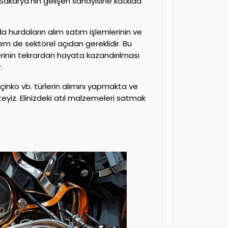
bi Sakarya’nın gelişen sanayisine katkıda
a hurdaların alım satım işlemlerinin ve
m de sektörel açıdan gereklidir. Bu
inin tekrardan hayata kazandırılması
.
çinko vb. türlerin alımını yapmakta ve
teyiz. Elinizdeki atıl malzemeleri satmak