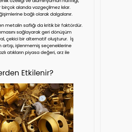
enlik özelliği ve alüminyumun hafifliği,
 birçok alanda vazgeçilmez kılar.
ğişimlerine bağlı olarak dalgalanır.
en metalin saflığı da kritik bir faktördür.
canmasını sağlayarak geri dönüşüm
yal, çekici bir alternatif oluşturur. İş
n artışı, işlenmemiş seçeneklerine
 atıkların piyasa değeri, arz ile
rden Etkilenir?