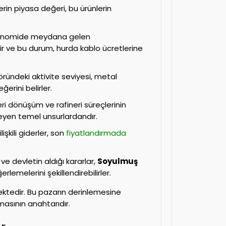
erin piyasa değeri, bu ürünlerin
ekonomide meydana gelen
lir ve bu durum, hurda kablo ücretlerine
öründeki aktivite seviyesi, metal
erini belirler.
i dönüşüm ve rafineri süreçlerinin
ileyen temel unsurlardandır.
işkili giderler, son
fiyatlandırmada
e devletin aldığı kararlar,
Soyulmuş
lemelerini şekillendirebilirler.
ektedir. Bu pazarın derinlemesine
lmasının anahtarıdır.