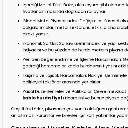
İçerdiği Metal Türü: Bakır, alüminyum gibi elementl
fiyatlandırılmasında doğrudan rol oynar.
Global Metal Piyasasındaki Değişimler: Küresel 
dalgalanmalar, metal sektörünü etkisi altına alabi
direkt yansır.
Ekonomik Şartlar: Sanayi üretimindeki ve yapı sekt
ihtiyacını ve bu yüzden de hurda metalin piyasa değ
Yeniden Değerlendirme ve İşleme Harcamaları: Ger
getirdiği harcamalar, kablo hurdasının fiyatını etk
Taşıma ve Lojistik Harcamaları: Nakliye işlemleriyle il
belirleyici faktörler arasında yer alırlar.
Yasal Düzenlemeler ve Politikalar: Çevre mevzuatı v
kablo hurda fiyatı
ticaretini ve bunun piyasa değer
Çeşitli faktörler, piyasanın çok yönlü olduğunu gösterm
anlaşılması, kurumlar ve bireyler için karlı yatırımlar yapı