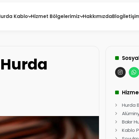
Hurda Kablo
Hizmet Bölgelerimiz
Hakkımızda
Blog
İletişi
 Hurda
Sosya
Hizme
Hurda Ba
Alüminy
Bakır H
Kablo P
Soyulma