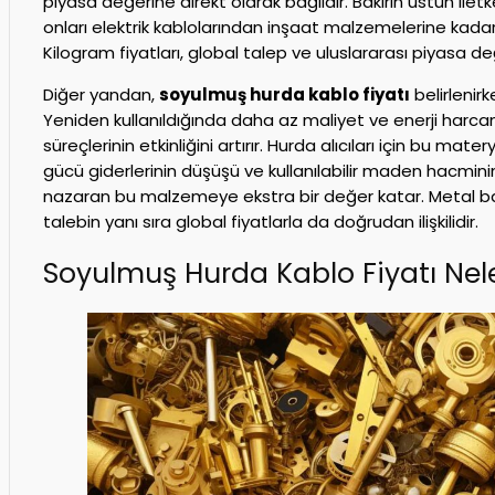
piyasa değerine direkt olarak bağlıdır. Bakırın üstün iletk
onları elektrik kablolarından inşaat malzemelerine kadar
Kilogram fiyatları, global talep ve uluslararası piyasa de
Diğer yandan,
soyulmuş hurda kablo fiyatı
belirlenirk
Yeniden kullanıldığında daha az maliyet ve enerji har
süreçlerinin etkinliğini artırır. Hurda alıcıları için bu mater
gücü giderlerinin düşüşü ve kullanılabilir maden hacmini
nazaran bu malzemeye ekstra bir değer katar. Metal bazlı
talebin yanı sıra global fiyatlarla da doğrudan ilişkilidir.
Soyulmuş Hurda Kablo Fiyatı Nele