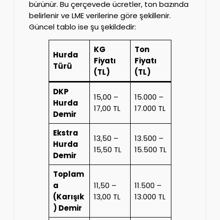
bürünür. Bu çerçevede ücretler, ton bazında
belirlenir ve LME verilerine göre şekillenir.
Güncel tablo ise şu şekildedir:
KG
Ton
Hurda
Fiyatı
Fiyatı
Türü
(TL)
(TL)
DKP
15,00 –
15.000 –
Hurda
17,00 TL
17.000 TL
Demir
Ekstra
13,50 –
13.500 –
Hurda
15,50 TL
15.500 TL
Demir
Toplam
a
11,50 –
11.500 –
(Karışık
13,00 TL
13.000 TL
) Demir