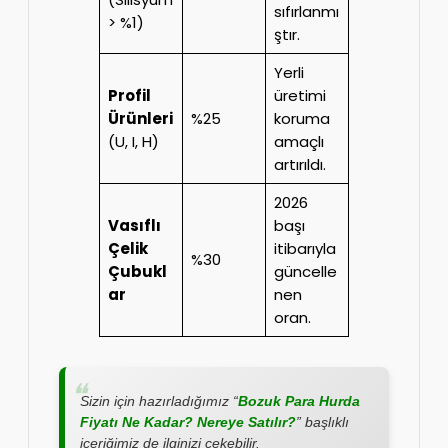
sıfırlanmı
> %1)
ştır.
Yerli
Profil
üretimi
Ürünleri
%25
koruma
(U, I, H)
amaçlı
artırıldı.
2026
Vasıflı
başı
Çelik
itibarıyla
%30
Çubukl
güncelle
ar
nen
oran.
Sizin için hazırladığımız “
Bozuk Para Hurda
Fiyatı Ne Kadar? Nereye Satılır?
” başlıklı
içeriğimiz de ilginizi çekebilir.