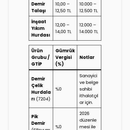
Demir
10,00 –
10.000 –
Talaşı
12,50 TL
12.500 TL
İnşaat
12,00 –
12.000 –
Yıkım
14,00 TL
14.000 TL
Hurdası
Ürün
Gümrük
Grubu /
Vergisi
Notlar
GTİP
(%)
Sanayici
Demir
ve belge
Çelik
%0
sahibi
Hurdala
ithalatçıl
rı
(7204)
ar için.
2026
Pik
düzenle
Demir
%0
mesi ile
(Silisyum