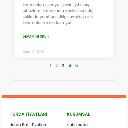
tamamlamış veya işlevini yitirmiş
cihazların tamamına verilen isimdir,
şeklinde yanıtlanır. Bilgisayarlar, akıllı
telefonlar ve endüstriyel
DEVAMINI OKU »
Mart 17, 2026
1
2
3
4
5
HURDA FIYATLARI
KURUMSAL
Hurda Bakır Fiyatları
Hakkımızda