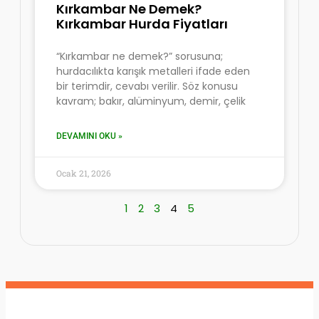
Kırkambar Ne Demek?
Kırkambar Hurda Fiyatları
“Kırkambar ne demek?” sorusuna;
hurdacılıkta karışık metalleri ifade eden
bir terimdir, cevabı verilir. Söz konusu
kavram; bakır, alüminyum, demir, çelik
DEVAMINI OKU »
Ocak 21, 2026
1
2
3
4
5